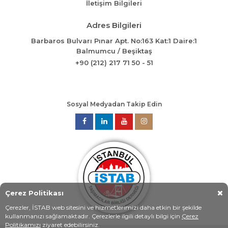
İletişim Bilgileri
Adres Bilgileri
Barbaros Bulvarı Pınar Apt. No:163 Kat:1 Daire:1
Balmumcu / Beşiktaş
+90 (212) 217 71 50 - 51
Sosyal Medyadan Takip Edin
Çerez Politikası
Çerezler, İSTAB web sitesini ve hizmetlerimizi daha etkin bir şekilde
kullanmanızı sağlamaktadır. Çerezlerle ilgili detaylı bilgi için
Çerez
Politikamızı
ziyaret edebilirsiniz.